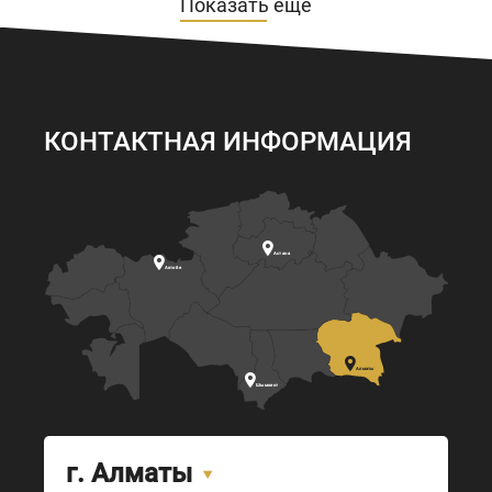
Показать еще
КОНТАКТНАЯ ИНФОРМАЦИЯ

Астана

Актобе

Алматы

Шымкент
г. Алматы