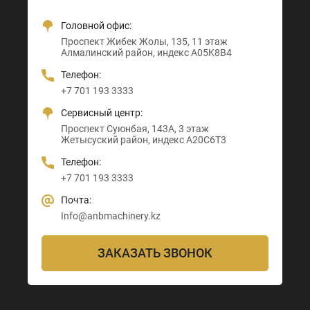
Головной офис:
Офис + Шоу-рум:
Тамерлановское шоссе, 205
Проспект Санкибай батыра, 22
Проспект Жибек Жолы, 135, 11 этаж
Астана-Караганда трасса, 3
Абайский район, индекс 160020
Индекс D00M4X4
Алмалинский район, индекс A05K8B4
Алматы район, индекс Z00T3F3
Телефон:
Телефон:
Телефон:
Телефон:
+7 705 121 64 24
+7 705 121 64 24
+7 701 193 3333
+7 705 121 64 24
Почта:
Почта:
Сервисный центр:
Почта:
Info@anbmachinery.kz
Info@anbmachinery.kz
Проспект Суюнбая, 143А, 3 этаж
Info@anbmachinery.kz
Жетысуский район, индекс A20C6T3
Телефон:
+7 701 193 3333
Почта:
Info@anbmachinery.kz
ЗАКАЗАТЬ ЗВОНОК