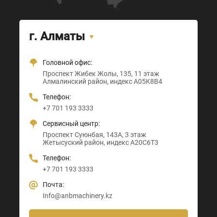
г. Алматы
Головной офис:
Офис + Шоу-рум:
Тамерлановское шоссе, 205
Проспект Санкибай батыра, 22
Проспект Жибек Жолы, 135, 11 этаж
Астана-Караганда трасса, 3
Абайский район, индекс 160020
Индекс D00M4X4
Алмалинский район, индекс A05K8B4
Алматы район, индекс Z00T3F3
Телефон:
Телефон:
Телефон:
Телефон:
+7 705 121 64 24
+7 705 121 64 24
+7 701 193 3333
+7 705 121 64 24
Почта:
Почта:
Сервисный центр:
Почта:
Info@anbmachinery.kz
Info@anbmachinery.kz
Проспект Суюнбая, 143А, 3 этаж
Info@anbmachinery.kz
Жетысуский район, индекс A20C6T3
Телефон:
+7 701 193 3333
Почта:
Info@anbmachinery.kz