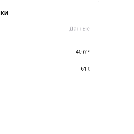
ИКИ
Данные
40 m³
61 t