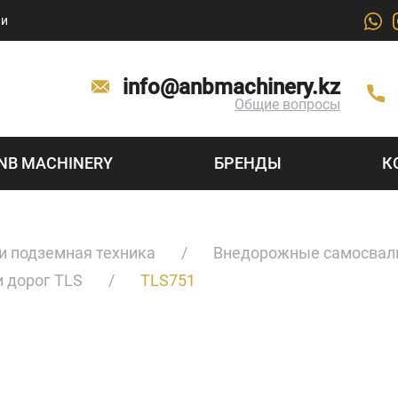
ии
info@anbmachinery.kz
Общие вопросы
NB MACHINERY
БРЕНДЫ
К
 и подземная техника
Внедорожные самосва
 дорог TLS
TLS751