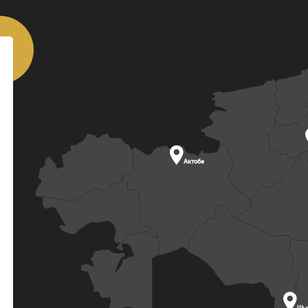

Актобе

Шы