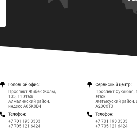
Головной офис:
Сервисный центр:
Проспект Жибек Жолы,
Проспект Суюнбая, 1
135, 11 этаж
этаж
Алмалинский район,
Жетысуский район, 
индекс A05K8B4
A20C6T3
Телефон:
Телефон:
+7 701 193 3333
+7 701 193 3333
+7 705 121 6424
+7 705 121 6424