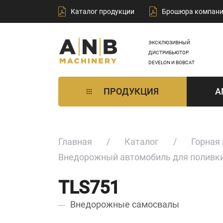
Каталог продукции
Брошюра компан
ЭКСКЛЮЗИВНЫЙ
ДИСТРИБЬЮТОР
DEVELON И BOBCAT
ПРОДУКЦИЯ
A
Главная
Каталог
Горная
Внедорожный автомобиль для поливки
TLS751
Внедорожные самосвалы