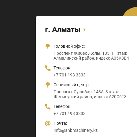
г. Алматы
Головной офис:
Офис + Шоу-рум:
Тамерлановское шоссе, 205
Проспект Санкибай батыра, 22
Проспект Жибек Жолы, 135, 11 этаж
Астана-Караганда трасса, 3
Абайский район, индекс 160020
Индекс D00M4X4
Алмалинский район, индекс A05K8B4
Алматы район, индекс Z00T3F3
Телефон:
Телефон:
Телефон:
Телефон:
+7 705 121 64 24
+7 705 121 64 24
+7 701 193 3333
+7 705 121 64 24
Почта:
Почта:
Сервисный центр:
Почта:
Info@anbmachinery.kz
Info@anbmachinery.kz
Проспект Суюнбая, 143А, 3 этаж
Info@anbmachinery.kz
Жетысуский район, индекс A20C6T3
Телефон:
+7 701 193 3333
Почта:
Info@anbmachinery.kz