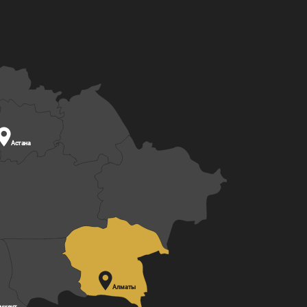

Астана

Алматы
мкент