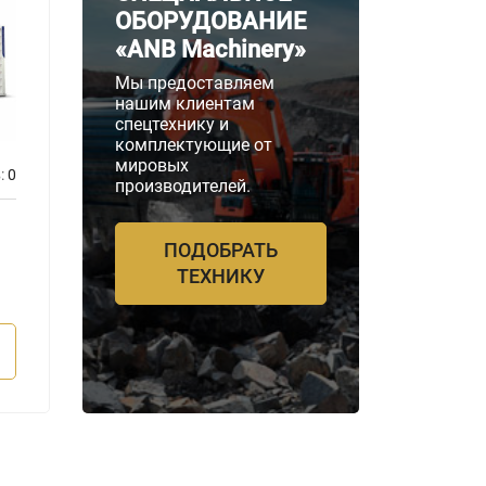
ОБОРУДОВАНИЕ
«ANB Machinery»
Мы предоставляем
нашим клиентам
спецтехнику и
комплектующие от
мировых
:
0
Отзывов:
0
производителей.
Бренд двигателя
Бренд д
Perkins
Perkin
ПОДОБРАТЬ
Мощность
Мощнос
ТЕХНИКУ
2200 кВА
2200 
ПОДРОБНЕЕ
П