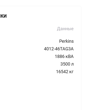
ИКИ
Данные
Perkins
4012-46TAG3A
1886 кВА
3500 л
16542 кг