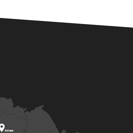

Астана