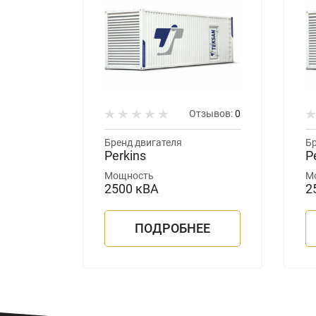
зывов:
0
Отзывов:
0
Бренд двигателя
Бр
Perkins
P
Мощность
М
2500 кВА
2
ЕЕ
ПОДРОБНЕЕ