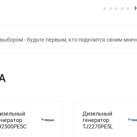
выбором - будьте первым, кто поделится своим мнен
А
изельный
Дизельный
енератор
генератор
J2500PE5C
TJ2270PE5L