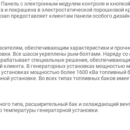
 Панель с электронным модулем контроля и кнопкой
ста и покрашена в электростатической порошковой к
san предоставляет клиентам панели особого дизай
гасителям, обеспечивающим характеристики и прочн
овки. Все шасси укреплены рым-болтами. Наряду со
зрабатывает специальные решения, обеспечивающие
ий клиента. В генераторных установках мощностью м
х установках мощностью более 1600 кВа топливный 
ной установке. Во всех типах топливных баков имее
го типа, расширительный бак и охлаждающий венти
о температуры генераторной установки.