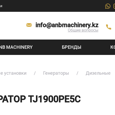
ии
info@anbmachinery.kz
Общие вопросы
NB MACHINERY
БРЕНДЫ
К
е установки
Генераторы
Дизельные
АТОР TJ1900PE5C