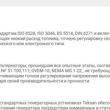
дартам ISO 8528, ISO 3046, BS 5514, DIN 6271 и вкл
ющих низкий расход топлива, точную регулировку ск
еского или электронного типа.
ьтернаторы, прошедшие все опытные этапы, соотве
0, NF 51-100,111; OVEM-10, NEMA MG 1.22., не требу
печивающим точное регулирование напряжения высо
ря своей производительности и прочности.
стандартных генераторных установках Teksan обесп
стояния генератора посредствам измеренных и стат