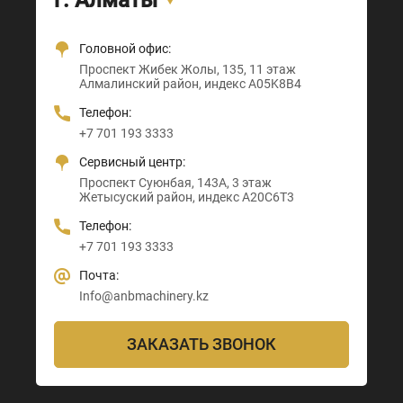
г. Алматы
Головной офис:
Офис + Шоу-рум:
Тамерлановское шоссе, 205
Проспект Санкибай батыра, 22
Проспект Жибек Жолы, 135, 11 этаж
Астана-Караганда трасса, 3
Абайский район, индекс 160020
Индекс D00M4X4
Алмалинский район, индекс A05K8B4
Алматы район, индекс Z00T3F3
Телефон:
Телефон:
Телефон:
Телефон:
+7 705 121 64 24
+7 705 121 64 24
+7 701 193 3333
+7 705 121 64 24
Почта:
Почта:
Сервисный центр:
Почта:
Info@anbmachinery.kz
Info@anbmachinery.kz
Проспект Суюнбая, 143А, 3 этаж
Info@anbmachinery.kz
Жетысуский район, индекс A20C6T3
Телефон:
+7 701 193 3333
Почта:
Info@anbmachinery.kz
ЗАКАЗАТЬ ЗВОНОК