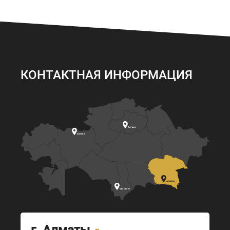
КОНТАКТНАЯ ИНФОРМАЦИЯ

Астана

Актобе

Алматы

Шымкент