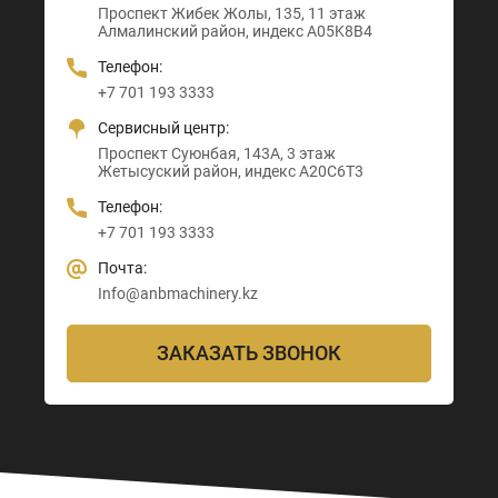
Проспект Жибек Жолы, 135, 11 этаж
Астана-Караганда трасса, 3
Абайский район, индекс 160020
Индекс D00M4X4
Алмалинский район, индекс A05K8B4
Алматы район, индекс Z00T3F3
Телефон:
Телефон:
Телефон:
Телефон:
+7 705 121 64 24
+7 705 121 64 24
+7 701 193 3333
+7 705 121 64 24
Почта:
Почта:
Сервисный центр:
Почта:
Info@anbmachinery.kz
Info@anbmachinery.kz
Проспект Суюнбая, 143А, 3 этаж
Info@anbmachinery.kz
Жетысуский район, индекс A20C6T3
Телефон:
+7 701 193 3333
Почта:
Info@anbmachinery.kz
ЗАКАЗАТЬ ЗВОНОК