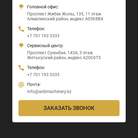
Головной офис:
Офис + Шоу-рум:
Тамерлановское шоссе, 205
Проспект Санкибай батыра, 22
Проспект Жибек Жолы, 135, 11 этаж
Астана-Караганда трасса, 3
Абайский район, индекс 160020
Индекс D00M4X4
Алмалинский район, индекс A05K8B4
Алматы район, индекс Z00T3F3
Телефон:
Телефон:
Телефон:
Телефон:
+7 705 121 64 24
+7 705 121 64 24
+7 701 193 3333
+7 705 121 64 24
Почта:
Почта:
Сервисный центр:
Почта:
Info@anbmachinery.kz
Info@anbmachinery.kz
Проспект Суюнбая, 143А, 3 этаж
Info@anbmachinery.kz
Жетысуский район, индекс A20C6T3
Телефон:
+7 701 193 3333
Почта:
Info@anbmachinery.kz
ЗАКАЗАТЬ ЗВОНОК