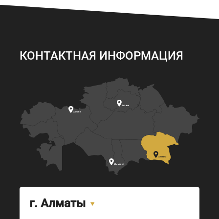
КОНТАКТНАЯ ИНФОРМАЦИЯ

Астана

Актобе

Алматы

Шымкент
г. Алматы