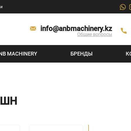
ии
info@anbmachinery.kz
Общие вопросы
NB MACHINERY
БРЕНДЫ
К
ИШН