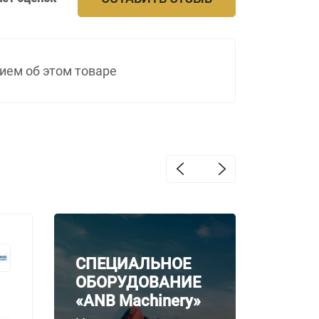
ием об этом товаре
Коробки передач
Короб
Allison Серия
Alliso
СПЕЦИАЛЬНОЕ
4000
1000/
ОБОРУДОВАНИЕ
«ANB Machinery»