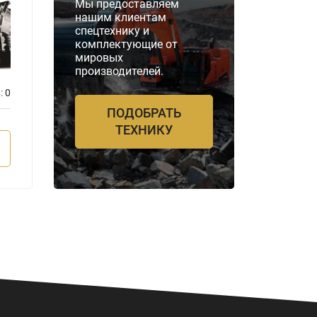
Мы предоставляем
нашим клиентам
спецтехнику и
комплектующие от
мировых
производителей.
:
0
Отзывов:
0
ПОДОБРАТЬ
ТЕХНИКУ
ПОДРОБНЕЕ
П