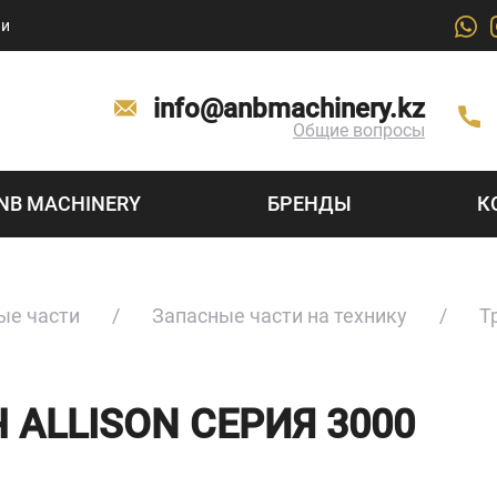
ии
info@anbmachinery.kz
Общие вопросы
NB MACHINERY
БРЕНДЫ
К
ые части
Запасные части на технику
Т
 ALLISON СЕРИЯ 3000