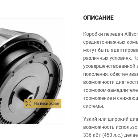
ОПИСАНИЕ
Коробки передач Allis
среднетоннажных комм
могут быть адаптиров
различных условиях. К
усовершенствованной э
поколения, обеспечива
возможности диагности
тормозом-замедлителе
торможение и снижающ
На весь экран
системы.
Узкий или широкий диа
возможность использо
336 кВт (450 л.с.) дела