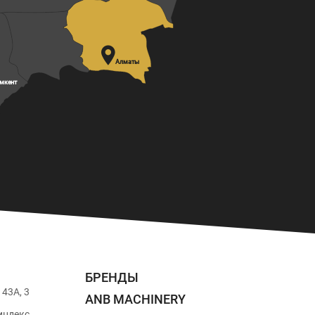

Алматы
мкент
БРЕНДЫ
43А, 3
ANB MACHINERY
индекс