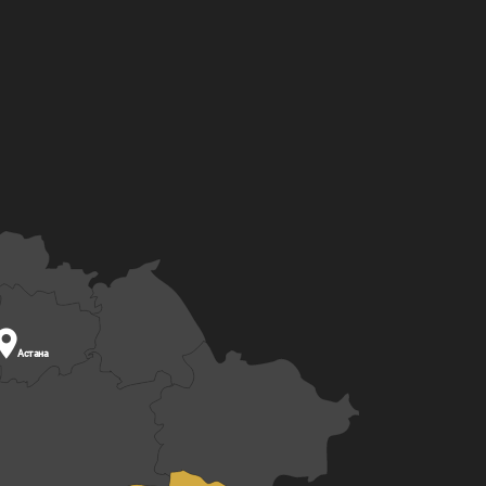

Астана