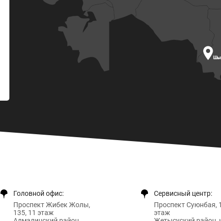

Шы
Головной офис:
Сервисный центр:
Проспект Жибек Жолы,
Проспект Суюнбая, 1
135, 11 этаж
этаж
Алмалинский район,
Жетысуский район, 