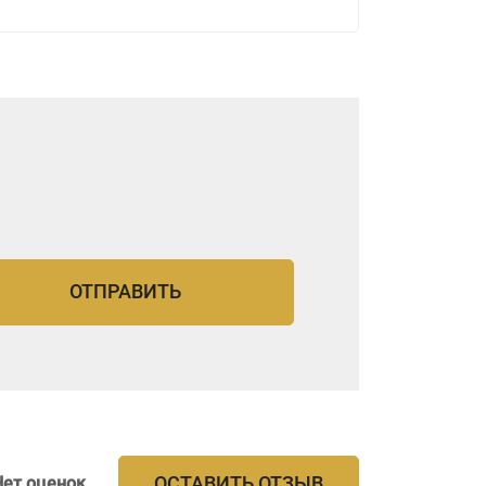
ре.
0 имеют до семи передач, включая
снащаются механизмом отбора
т двигателя. Коробки передач серии
ак, чтобы сделать среднетоннажные
ективными и простыми в управлении.
ОСТАВИТЬ ОТЗЫВ
Нет оценок