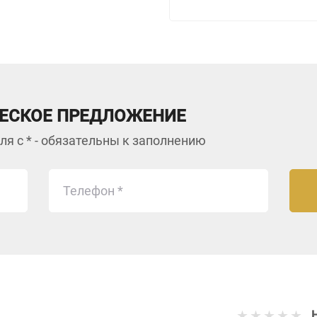
одними из лучших в ми
Трансмиссии серии 300
овердрайв, а также о
мощности с приводом о
3000 спроектированы т
ЕСКОЕ ПРЕДЛОЖЕНИЕ
автомобили более эфф
ля с * - обязательны к заполнению