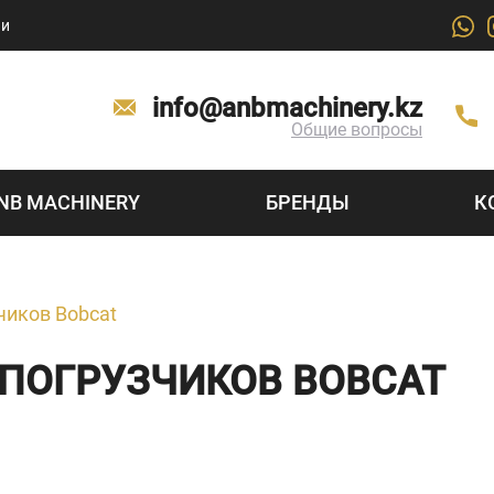
ии
info@anbmachinery.kz
Общие вопросы
NB MACHINERY
БРЕНДЫ
К
чиков Bobcat
ПОГРУЗЧИКОВ BOBCAT