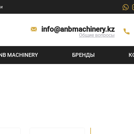
ии
info@anbmachinery.kz
Общие вопросы
NB MACHINERY
БРЕНДЫ
К