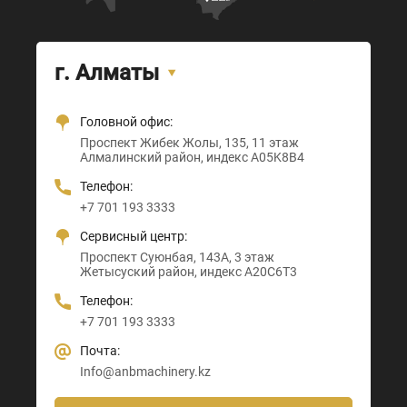
г. Алматы
Головной офис:
Офис + Шоу-рум:
Тамерлановское шоссе, 205
Проспект Санкибай батыра, 22
Проспект Жибек Жолы, 135, 11 этаж
Астана-Караганда трасса, 3
Абайский район, индекс 160020
Индекс D00M4X4
Алмалинский район, индекс A05K8B4
Алматы район, индекс Z00T3F3
Телефон:
Телефон:
Телефон:
Телефон:
+7 705 121 64 24
+7 705 121 64 24
+7 701 193 3333
+7 705 121 64 24
Почта:
Почта:
Сервисный центр:
Почта:
Info@anbmachinery.kz
Info@anbmachinery.kz
Проспект Суюнбая, 143А, 3 этаж
Info@anbmachinery.kz
Жетысуский район, индекс A20C6T3
Телефон:
+7 701 193 3333
Почта:
Info@anbmachinery.kz