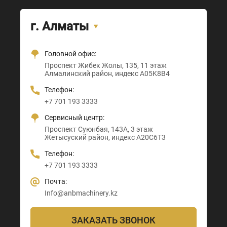
г. Алматы
Головной офис:
Офис + Шоу-рум:
Тамерлановское шоссе, 205
Проспект Санкибай батыра, 22
Проспект Жибек Жолы, 135, 11 этаж
Астана-Караганда трасса, 3
Абайский район, индекс 160020
Индекс D00M4X4
Алмалинский район, индекс A05K8B4
Алматы район, индекс Z00T3F3
Телефон:
Телефон:
Телефон:
Телефон:
+7 705 121 64 24
+7 705 121 64 24
+7 701 193 3333
+7 705 121 64 24
Почта:
Почта:
Сервисный центр:
Почта:
Info@anbmachinery.kz
Info@anbmachinery.kz
Проспект Суюнбая, 143А, 3 этаж
Info@anbmachinery.kz
Жетысуский район, индекс A20C6T3
Телефон:
+7 701 193 3333
Почта:
Info@anbmachinery.kz
ЗАКАЗАТЬ ЗВОНОК