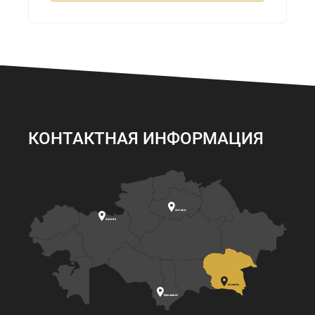
КОНТАКТНАЯ ИНФОРМАЦИЯ

Астана

Актобе

Алматы

Шымкент