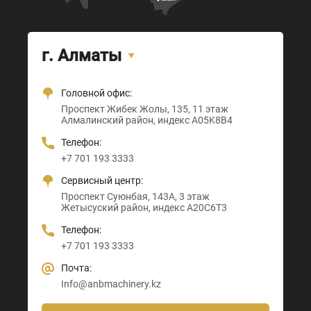
г. Алматы
Головной офис:
Офис + Шоу-рум:
Тамерлановское шоссе, 205
Проспект Санкибай батыра, 22
Проспект Жибек Жолы, 135, 11 этаж
Астана-Караганда трасса, 3
Абайский район, индекс 160020
Индекс D00M4X4
Алмалинский район, индекс A05K8B4
Алматы район, индекс Z00T3F3
Телефон:
Телефон:
Телефон:
Телефон:
+7 705 121 64 24
+7 705 121 64 24
+7 701 193 3333
+7 705 121 64 24
Почта:
Почта:
Сервисный центр:
Почта:
Info@anbmachinery.kz
Info@anbmachinery.kz
Проспект Суюнбая, 143А, 3 этаж
Info@anbmachinery.kz
Жетысуский район, индекс A20C6T3
Телефон:
+7 701 193 3333
Почта:
Info@anbmachinery.kz