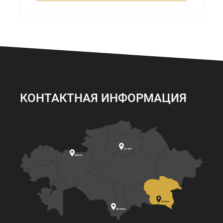
КОНТАКТНАЯ ИНФОРМАЦИЯ

Астана

Актобе

Алматы

Шымкент