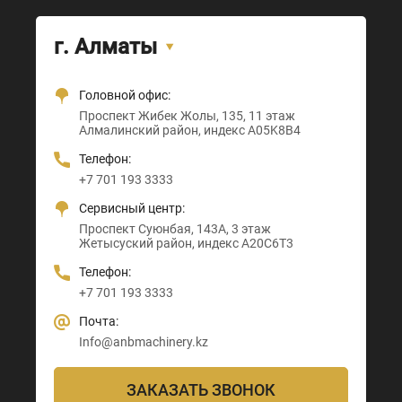
г. Алматы
Головной офис:
Офис + Шоу-рум:
Тамерлановское шоссе, 205
Проспект Санкибай батыра, 22
Проспект Жибек Жолы, 135, 11 этаж
Астана-Караганда трасса, 3
Абайский район, индекс 160020
Индекс D00M4X4
Алмалинский район, индекс A05K8B4
Алматы район, индекс Z00T3F3
Телефон:
Телефон:
Телефон:
Телефон:
+7 705 121 64 24
+7 705 121 64 24
+7 701 193 3333
+7 705 121 64 24
Почта:
Почта:
Сервисный центр:
Почта:
Info@anbmachinery.kz
Info@anbmachinery.kz
Проспект Суюнбая, 143А, 3 этаж
Info@anbmachinery.kz
Жетысуский район, индекс A20C6T3
Телефон:
+7 701 193 3333
Почта:
Info@anbmachinery.kz
ЗАКАЗАТЬ ЗВОНОК