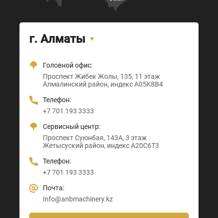
г. Алматы
Головной офис:
Офис + Шоу-рум:
Тамерлановское шоссе, 205
Проспект Санкибай батыра, 22
Проспект Жибек Жолы, 135, 11 этаж
Астана-Караганда трасса, 3
Абайский район, индекс 160020
Индекс D00M4X4
Алмалинский район, индекс A05K8B4
Алматы район, индекс Z00T3F3
Телефон:
Телефон:
Телефон:
Телефон:
+7 705 121 64 24
+7 705 121 64 24
+7 701 193 3333
+7 705 121 64 24
Почта:
Почта:
Сервисный центр:
Почта:
Info@anbmachinery.kz
Info@anbmachinery.kz
Проспект Суюнбая, 143А, 3 этаж
Info@anbmachinery.kz
Жетысуский район, индекс A20C6T3
Телефон:
+7 701 193 3333
Почта:
Info@anbmachinery.kz