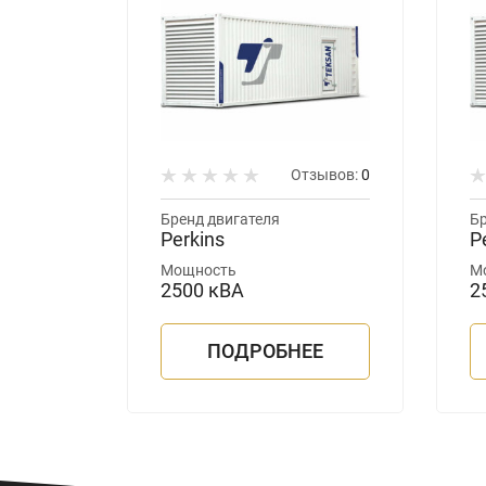
зывов:
0
Отзывов:
0
Бренд двигателя
Бр
Perkins
P
Мощность
М
2500 кВА
2
ЕЕ
ПОДРОБНЕЕ