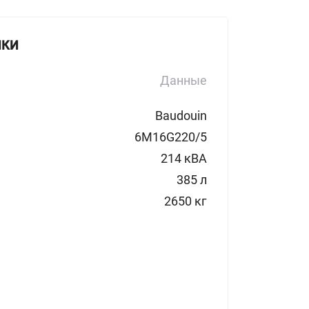
ИКИ
Данные
Baudouin
6M16G220/5
214 кВА
385 л
2650 кг