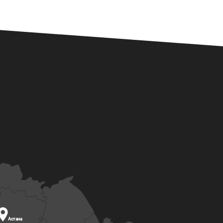

Астана