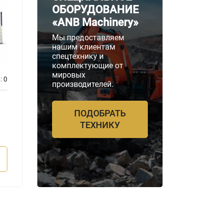
ОБОРУДОВАНИЕ
«ANB Machinery»
Мы предоставляем
нашим клиентам
спецтехнику и
комплектующие от
мировых
:
0
Отзывов:
0
производителей.
Бренд двигателя
Бренд д
Perkins
Perkin
ПОДОБРАТЬ
Мощность
Мощнос
ТЕХНИКУ
2200 кВА
2200 
ПОДРОБНЕЕ
П