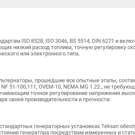
дартам ISO 8528, ISO 3046, BS 5514, DIN 6271 и вкл
ющих низкий расход топлива, точную регулировку ск
еского или электронного типа.
ьтернаторы, прошедшие все опытные этапы, соотве
0, NF 51-100,111; OVEM-10, NEMA MG 1.22., не требу
печивающим точное регулирование напряжения высо
ря своей производительности и прочности.
стандартных генераторных установках Teksan обесп
стояния генератора посредствам измеренных и стат