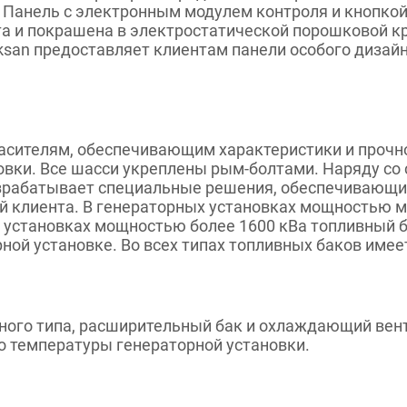
 Панель с электронным модулем контроля и кнопкой
ста и покрашена в электростатической порошковой к
san предоставляет клиентам панели особого дизай
гасителям, обеспечивающим характеристики и прочн
овки. Все шасси укреплены рым-болтами. Наряду со
зрабатывает специальные решения, обеспечивающие
ий клиента. В генераторных установках мощностью м
х установках мощностью более 1600 кВа топливный 
ной установке. Во всех типах топливных баков имее
го типа, расширительный бак и охлаждающий венти
о температуры генераторной установки.