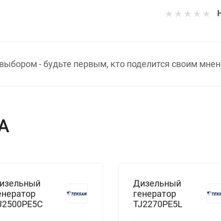
выбором - будьте первым, кто поделится своим мнен
А
изельный
Дизельный
енератор
генератор
J2500PE5C
TJ2270PE5L