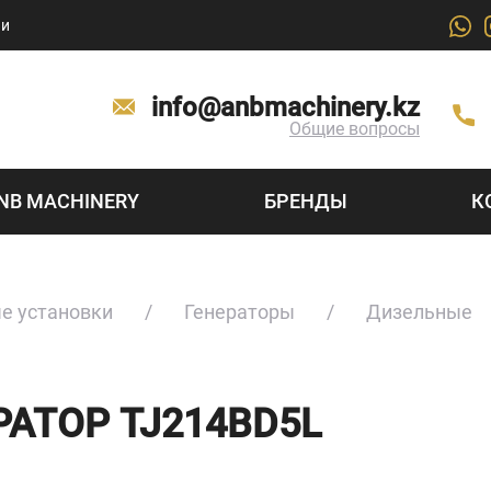
ии
info@anbmachinery.kz
Общие вопросы
NB MACHINERY
БРЕНДЫ
К
е установки
Генераторы
Дизельные
АТОР TJ214BD5L