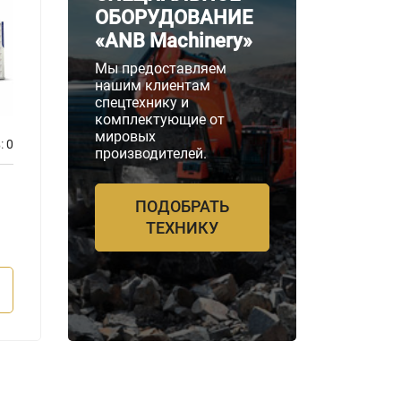
ОБОРУДОВАНИЕ
«ANB Machinery»
Мы предоставляем
нашим клиентам
спецтехнику и
комплектующие от
мировых
:
0
Отзывов:
0
производителей.
Бренд двигателя
Бренд д
Perkins
Perkin
ПОДОБРАТЬ
Мощность
Мощнос
ТЕХНИКУ
2200 кВА
2200 
ПОДРОБНЕЕ
П