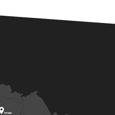

Астана