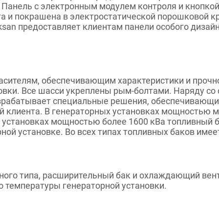
 Панель с электронным модулем контроля и кнопкой
ста и покрашена в электростатической порошковой к
san предоставляет клиентам панели особого дизай
гасителям, обеспечивающим характеристики и прочн
овки. Все шасси укреплены рым-болтами. Наряду со
зрабатывает специальные решения, обеспечивающие
ий клиента. В генераторных установках мощностью м
х установках мощностью более 1600 кВа топливный 
ной установке. Во всех типах топливных баков имее
го типа, расширительный бак и охлаждающий венти
о температуры генераторной установки.