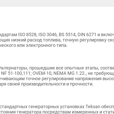
дартам ISO 8528, ISO 3046, BS 5514, DIN 6271 и вкл
ющих низкий расход топлива, точную регулировку ск
еского или электронного типа.
ьтернаторы, прошедшие все опытные этапы, соотве
0, NF 51-100,111; OVEM-10, NEMA MG 1.22., не требу
печивающим точное регулирование напряжения высо
ря своей производительности и прочности.
стандартных генераторных установках Teksan обесп
стояния генератора посредствам измеренных и стат