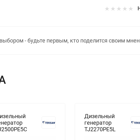
выбором - будьте первым, кто поделится своим мнен
А
изельный
Дизельный
енератор
генератор
J2500PE5C
TJ2270PE5L