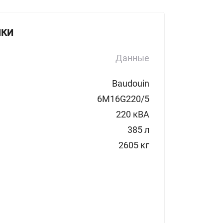
ИКИ
Данные
Baudouin
6M16G220/5
220 кВА
385 л
2605 кг