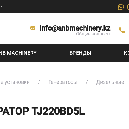
ии
info@anbmachinery.kz
Общие вопросы
NB MACHINERY
БРЕНДЫ
К
е установки
Генераторы
Дизельные
АТОР TJ220BD5L