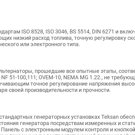
дартам ISO 8528, ISO 3046, BS 5514, DIN 6271 и вкл
ющих низкий расход топлива, точную регулировку ск
еского или электронного типа.
ьтернаторы, прошедшие все опытные этапы, соотве
0, NF 51-100,111; OVEM-10, NEMA MG 1.22., не требу
печивающим точное регулирование напряжения высо
ря своей производительности и прочности.
стандартных генераторных установках Teksan обесп
стояния генератора посредствам измеренных и стат
 Панель с электронным модулем контроля и кнопкой