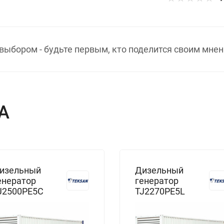
выбором - будьте первым, кто поделится своим мнен
А
изельный
Дизельный
енератор
генератор
J2500PE5C
TJ2270PE5L