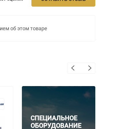
ием об этом товаре
Дизельный
Дизел
генератор
генер
TJ2200PE5L
TJ220
СПЕЦИАЛЬНОЕ
ОБОРУДОВАНИЕ