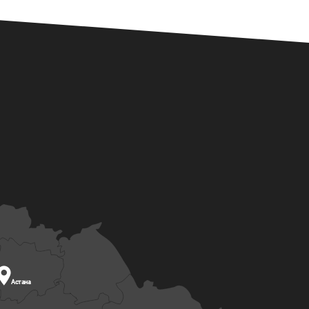

Астана