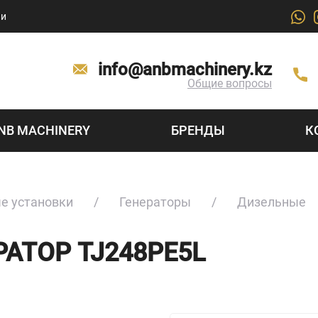
ии
info@anbmachinery.kz
Общие вопросы
NB MACHINERY
БРЕНДЫ
К
е установки
Генераторы
Дизельные
АТОР TJ248PE5L