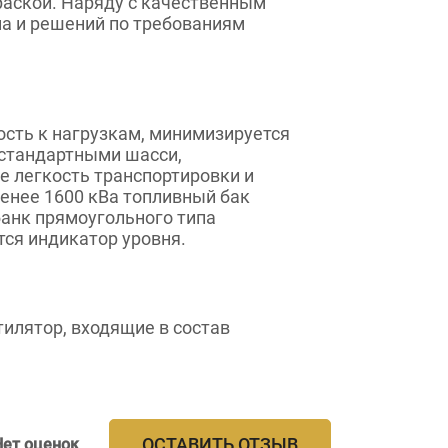
раской. Наряду с качественным
на и решений по требованиям
ость к нагрузкам, минимизируется
 стандартными шасси,
 легкость транспортировки и
енее 1600 кВа топливный бак
банк прямоугольного типа
тся индикатор уровня.
лятор, входящие в состав
ОСТАВИТЬ ОТЗЫВ
Нет оценок