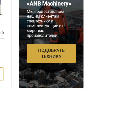
«ANB Machinery»
Мы предоставляем
нашим клиентам
спецтехнику и
комплектующие от
мировых
:
0
Отзывов:
0
производителей.
Бренд двигателя
Бренд д
Perkins
Perkin
ПОДОБРАТЬ
Мощность
Мощнос
ТЕХНИКУ
2200 кВА
2200 
ПОДРОБНЕЕ
П