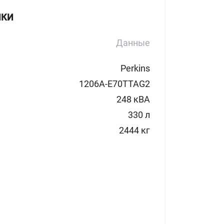
ИКИ
Данные
Perkins
1206A-E70TTAG2
248 кВА
330 л
2444 кг