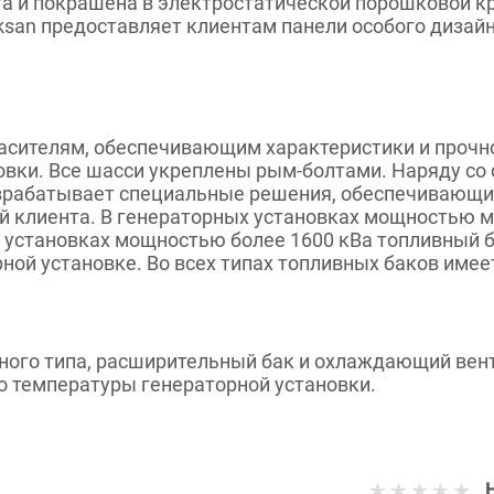
ста и покрашена в электростатической порошковой к
san предоставляет клиентам панели особого дизай
гасителям, обеспечивающим характеристики и прочн
овки. Все шасси укреплены рым-болтами. Наряду со
зрабатывает специальные решения, обеспечивающие
ий клиента. В генераторных установках мощностью м
х установках мощностью более 1600 кВа топливный 
ной установке. Во всех типах топливных баков имее
го типа, расширительный бак и охлаждающий венти
о температуры генераторной установки.