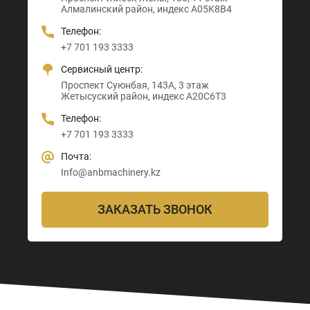
Алмалинский район, индекс A05K8B4
Алматы район, индекс Z00T3F3
Телефон:
Телефон:
Телефон:
Телефон:
+7 705 121 64 24
+7 705 121 64 24
+7 701 193 3333
+7 705 121 64 24
Почта:
Почта:
Сервисный центр:
Почта:
Info@anbmachinery.kz
Info@anbmachinery.kz
Проспект Суюнбая, 143А, 3 этаж
Info@anbmachinery.kz
Жетысуский район, индекс A20C6T3
Телефон:
+7 701 193 3333
Почта:
Info@anbmachinery.kz
ЗАКАЗАТЬ ЗВОНОК