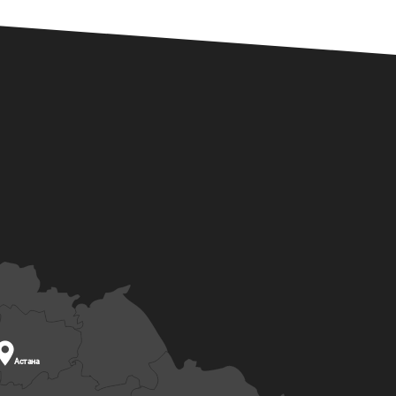

Астана