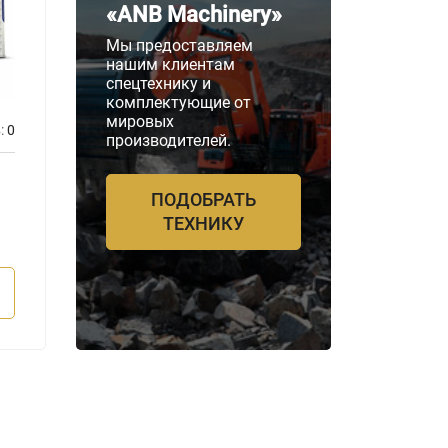
«ANB Machinery»
Мы предоставляем
нашим клиентам
спецтехнику и
комплектующие от
мировых
:
0
Отзывов:
0
производителей.
Бренд двигателя
Бренд д
Perkins
Perkin
ПОДОБРАТЬ
Мощность
Мощнос
ТЕХНИКУ
2200 кВА
2200 
ПОДРОБНЕЕ
П