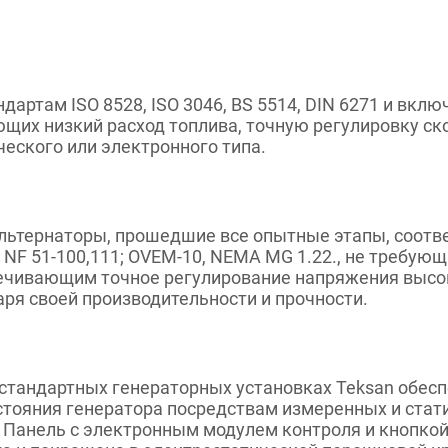
дартам ISO 8528, ISO 3046, BS 5514, DIN 6271 и вкл
ющих низкий расход топлива, точную регулировку ск
еского или электронного типа.
ьтернаторы, прошедшие все опытные этапы, соотве
0, NF 51-100,111; OVEM-10, NEMA MG 1.22., не требу
печивающим точное регулирование напряжения высо
ря своей производительности и прочности.
стандартных генераторных установках Teksan обесп
стояния генератора посредствам измеренных и стат
 Панель с электронным модулем контроля и кнопкой