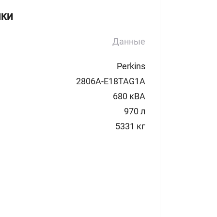
ИКИ
Данные
Perkins
2806A-E18TAG1A
680 кВА
970 л
5331 кг