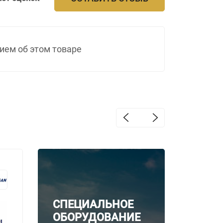
ием об этом товаре
Дизельный
Дизел
генератор
генер
TJ2200PE5L
TJ220
СПЕЦИАЛЬНОЕ
ОБОРУДОВАНИЕ