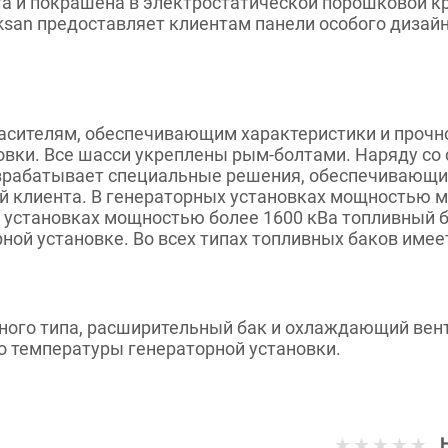
ста и покрашена в электростатической порошковой к
san предоставляет клиентам панели особого дизай
гасителям, обеспечивающим характеристики и прочн
овки. Все шасси укреплены рым-болтами. Наряду со
зрабатывает специальные решения, обеспечивающие
ий клиента. В генераторных установках мощностью м
х установках мощностью более 1600 кВа топливный 
ной установке. Во всех типах топливных баков имее
го типа, расширительный бак и охлаждающий венти
о температуры генераторной установки.