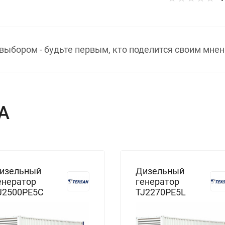
выбором - будьте первым, кто поделится своим мнен
А
изельный
Дизельный
енератор
генератор
J2500PE5C
TJ2270PE5L