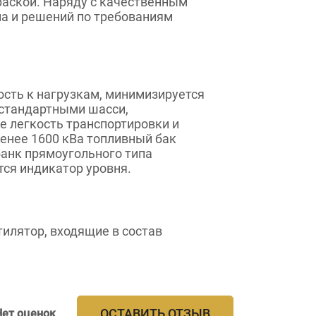
раской. Наряду с качественным
на и решений по требованиям
ость к нагрузкам, минимизируется
 стандартными шасси,
 легкость транспортировки и
енее 1600 кВа топливный бак
банк прямоугольного типа
тся индикатор уровня.
лятор, входящие в состав
ОСТАВИТЬ ОТЗЫВ
Нет оценок