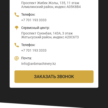
Проспект Жибек Жолы, 135, 11 этаж
Астана-Караганда трасса, 3
Абайский район, индекс 160020
Индекс D00M4X4
Алмалинский район, индекс A05K8B4
Алматы район, индекс Z00T3F3
Телефон:
Телефон:
Телефон:
Телефон:
+7 705 121 64 24
+7 705 121 64 24
+7 701 193 3333
+7 705 121 64 24
Почта:
Почта:
Сервисный центр:
Почта:
Info@anbmachinery.kz
Info@anbmachinery.kz
Проспект Суюнбая, 143А, 3 этаж
Info@anbmachinery.kz
Жетысуский район, индекс A20C6T3
Телефон:
+7 701 193 3333
Почта:
Info@anbmachinery.kz
ЗАКАЗАТЬ ЗВОНОК