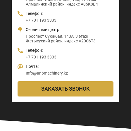
Алмалинский район, индекс A05K8B4
Алматы район, индекс Z00T3F3
Телефон:
Телефон:
Телефон:
Телефон:
+7 705 121 64 24
+7 705 121 64 24
+7 701 193 3333
+7 705 121 64 24
Почта:
Почта:
Сервисный центр:
Почта:
Info@anbmachinery.kz
Info@anbmachinery.kz
Проспект Суюнбая, 143А, 3 этаж
Info@anbmachinery.kz
Жетысуский район, индекс A20C6T3
Телефон:
+7 701 193 3333
Почта:
Info@anbmachinery.kz
ЗАКАЗАТЬ ЗВОНОК