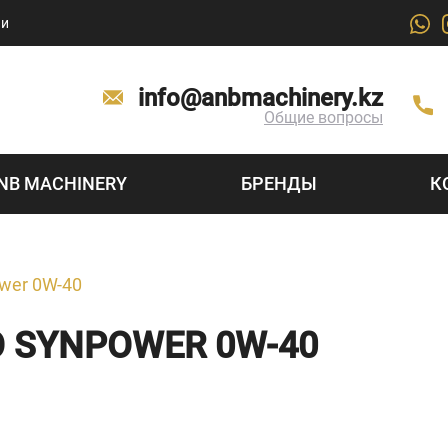
ии
info@anbmachinery.kz
Общие вопросы
NB MACHINERY
БРЕНДЫ
К
wer 0W-40
 SYNPOWER 0W-40