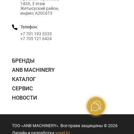
143А, 3 этаж
Жетысуский район,
индекс A20C6T3
Телефон:
+7 701 193 3333
+7 705 121 6424
БРЕНДЫ
ANB MACHINERY
КАТАЛОГ
СЕРВИС
НОВОСТИ
ТОО «ANB MACHINERY». Все права защищены ©️ 2026
Дизайн и разработка
voxel.kz